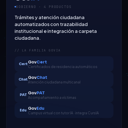
GOBIERNO · 4 PRODUCTOS
Trámites y atención ciudadana
automatizados con trazabilidad
institucional e integración a carpeta
ciudadana.
// LA FAMILIA GOVIA
Gov
Cert
Cert
Certificados de residencia automáticos
Gov
Chat
Chat
Atención ciudadana multicanal
Gov
PAT
PAT
Acompañamiento a víctimas
Gov
Edu
Edu
Campus virtual con tutor IA · integra CursIA