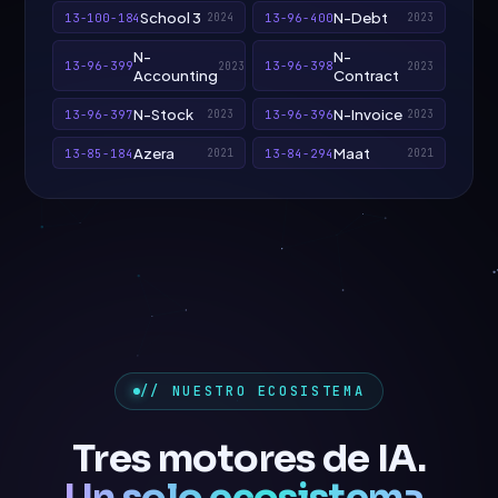
School 3
N-Debt
13-100-184
13-96-400
2024
2023
N-
N-
13-96-399
13-96-398
2023
2023
Accounting
Contract
N-Stock
N-Invoice
13-96-397
13-96-396
2023
2023
Azera
Maat
13-85-184
13-84-294
2021
2021
// NUESTRO ECOSISTEMA
Tres motores de IA.
Un solo ecosistema.