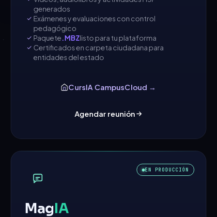
generados
Exámenes y evaluaciones con control
pedagógico
Paquete
.MBZ
listo para tu plataforma
Certificados en carpeta ciudadana para
entidades del estado
CursIA CampusCloud →
Agendar reunión
EN PRODUCCIÓN
Mag
IA